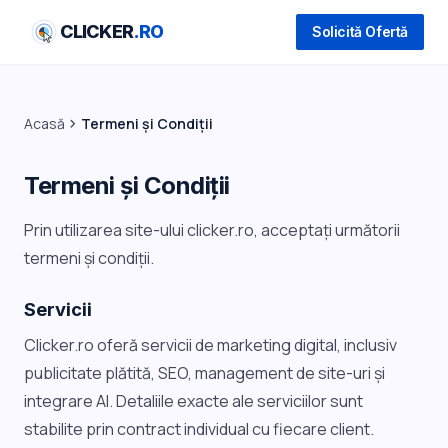
CLICKER
.RO
Solicită Ofertă
Acasă
chevron_right
Termeni și Condiții
Termeni și Condiții
Prin utilizarea site-ului clicker.ro, acceptați următorii
termeni și condiții.
Servicii
Clicker.ro oferă servicii de marketing digital, inclusiv
publicitate plătită, SEO, management de site-uri și
integrare AI. Detaliile exacte ale serviciilor sunt
stabilite prin contract individual cu fiecare client.